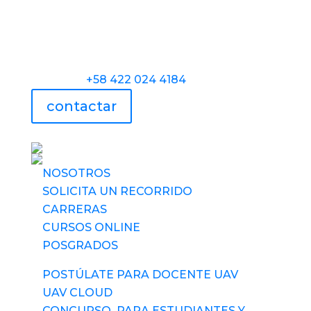
Torre Universidad Audiovisual, Avenida
Veracruz, Las Mercedes, Caracas.
Teléfono:
+58 422 024 4184
contactar
UAV usa tecnología
NOSOTROS
SOLICITA UN RECORRIDO
CARRERAS
CURSOS ONLINE
POSGRADOS
POSTÚLATE PARA DOCENTE UAV
UAV CLOUD
CONCURSO PARA ESTUDIANTES Y