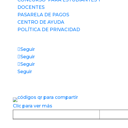
DOCENTES
PASARELA DE PAGOS
CENTRO DE AYUDA
POLÍTICA DE PRIVACIDAD
Síguenos
Seguir
Seguir
Seguir
Seguir
Accesos directos a nuestros espacios de
servicio
Clic para ver más
Baja la APP desde Google Play
Baja la