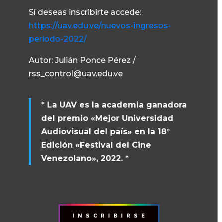
Sí deseas inscribirte accede:
https://uav.edu.ve/nuevos-ingresos-
periodo-2022/
Autor: Julián Ponce Pérez /
rss_control@uav.edu.ve
* La UAV es la academia ganadora
del premio «Mejor Universidad
Audiovisual del país» en la 18°
Edición «Festival del Cine
Venezolano», 2022. *
I N S C R I B I R S E