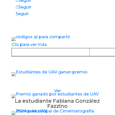
Seguir
Seguir
Seguir
Accesos directos a nuestros espacios de
servicio
Clic para ver más
Baja la APP desde Google Play
Baja la
Estudiantes de UAV reciben nuevo premio
Ver
La estudiante Fabiana González
Fazzino