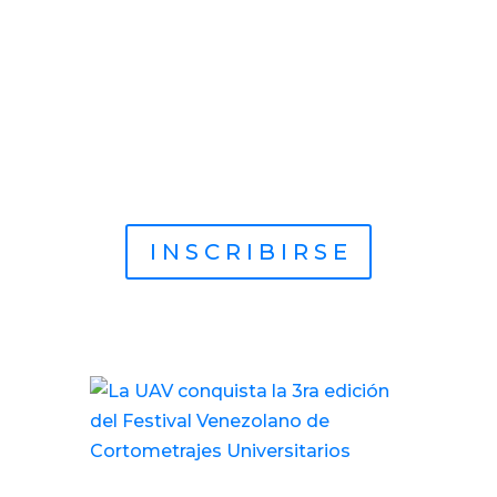
Durán» es la academia ganadora
del premio «Mejor Universidad
Audiovisual del país» en la 18°
Edición «Festival del Cine
Venezolano», 2022.*
I N S C R I B I R S E
Otras noticias