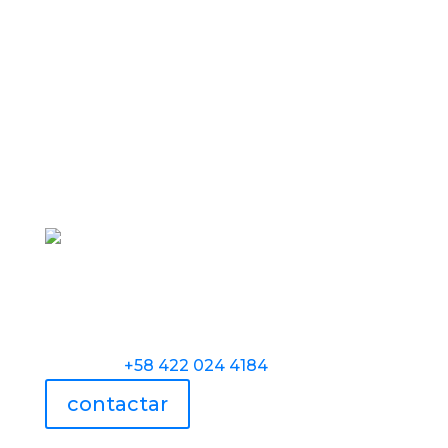
Torre Universidad Audiovisual, Avenida
Veracruz, Las Mercedes, Caracas.
Teléfono:
+58 422 024 4184
contactar
UAV usa tecnología