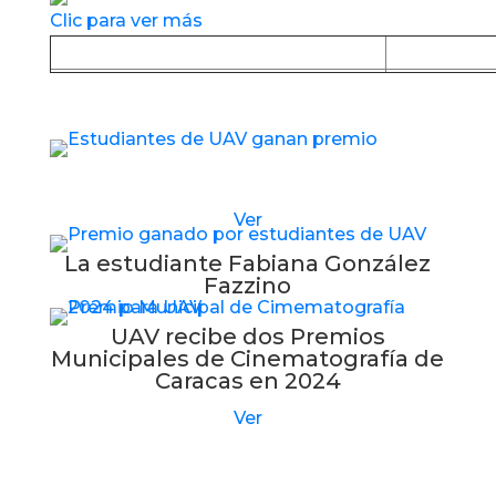
Clic para ver más
Baja la APP desde Google Play
Baja la
Estudiantes de UAV reciben nuevo premio
Ver
La estudiante Fabiana González
Fazzino
UAV recibe dos Premios
Municipales de Cinematografía de
Caracas en 2024
Ver