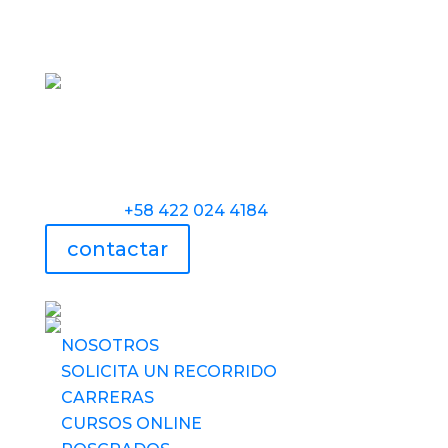
Torre Universidad Audiovisual, Avenida
Veracruz, Las Mercedes, Caracas.
Teléfono:
+58 422 024 4184
contactar
UAV usa tecnología
NOSOTROS
SOLICITA UN RECORRIDO
CARRERAS
CURSOS ONLINE