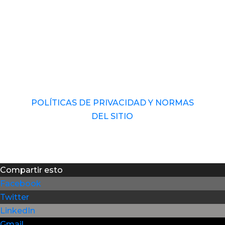
© 2017 – 2026 Universidad Audiovisual de
Venezuela. RIF: J-40989793-1 Derechos
Reservados.
POLÍTICAS DE PRIVACIDAD Y NORMAS
DEL SITIO
Compartir esto
Facebook
Twitter
LinkedIn
Gmail