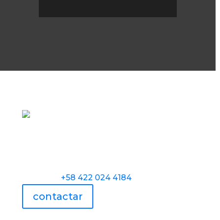
Torre Universidad Audiovisual, Avenida
Veracruz, Las Mercedes, Caracas.
Teléfono:
+58 422 024 4184
contactar
UAV usa tecnología