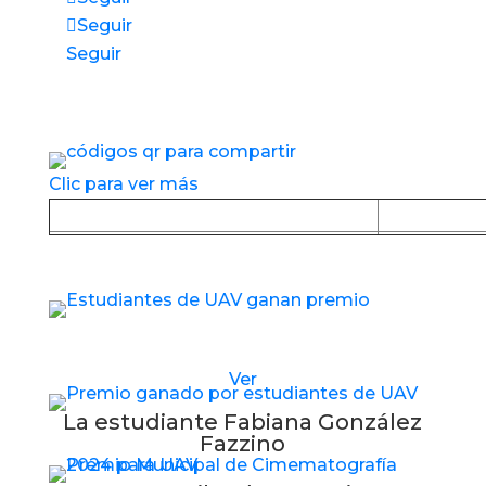
Seguir
Seguir
Accesos directos a nuestros espacios de
servicio
Clic para ver más
Baja la APP desde Google Play
Baja la
Estudiantes de UAV reciben nuevo premio
Ver
La estudiante Fabiana González
Fazzino