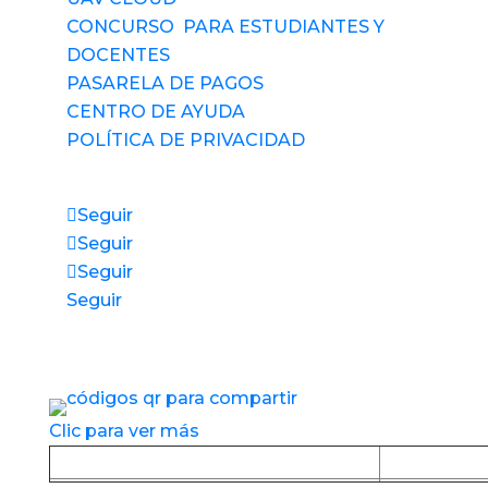
CONCURSO PARA ESTUDIANTES Y
DOCENTES
PASARELA DE PAGOS
CENTRO DE AYUDA
POLÍTICA DE PRIVACIDAD
Síguenos
Seguir
Seguir
Seguir
Seguir
Accesos directos a nuestros espacios de
servicio
Clic para ver más
Baja la APP desde Google Play
Baja la