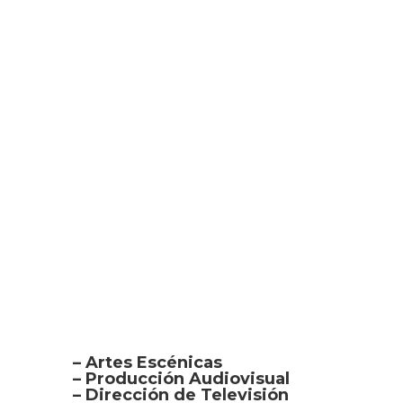
La Universidad Audiovisual de
Venezuela (UAV) “Manuel Trujillo
Durán”
, abre nuevamente sus
puertas e inicia el proceso de
inscripción para aspirantes para el
área de pregrado hasta el 22 de
agosto del 2022.
La UAV cuenta con dos facultades:
Arte Audiovisual e Ingeniería
Audiovisual. En este sentido, la
primera ofrecemos las siguientes
licenciaturas:
– Artes Escénicas
– Producción Audiovisual
– Dirección de Televisión