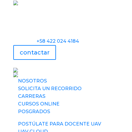
Torre Universidad Audiovisual, Avenida
Veracruz, Las Mercedes, Caracas.
Teléfono:
+58 422 024 4184
contactar
UAV usa tecnología
NOSOTROS
SOLICITA UN RECORRIDO
CARRERAS
CURSOS ONLINE
POSGRADOS
POSTÚLATE PARA DOCENTE UAV
UAV CLOUD