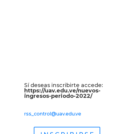
práctico o resolución de conflictos
audiovisuales, con la finalidad de
generar en el estudiante un
aprendizaje significativo.
Conoce más sobre la
UAV
«Manuel Trujillo Durán»
al
recorrer nuestro portal web o visita
nuestras redes sociales
@UAudiovisualVe
Sí deseas inscribirte accede:
https://uav.edu.ve/nuevos-
ingresos-periodo-2022/
Autor: Julián Ponce Pérez /
rss_control@uav.edu.ve