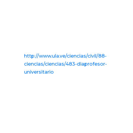
Jurisprudencia que rige a las
universidades en Venezuela. 8 de
septiembre de 1970. Gaceta Oficial
N° 1.429 Extraordinario.
* UCV. (2013). Día del Pofesor [sic]
Universitario.
http://www.ula.ve/ciencias/civil/88-
ciencias/ciencias/483-diaprofesor-
universitario
* Acceso a la Justicia
[@AccesoaJusticia]. (5 de
diciembre de 2018). Aprobado en
1991 por la Federación de
Asociaciones de Profesores
Universitarios de Venezuela
(Fapuv) y el Consejo Nacional de