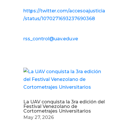
[Imagen adjunta]. Twitter.
https://twitter.com/accesoajusticia
/status/1070271693237690368
Autor: Julián Ponce Pérez /
rss_control@uav.edu.ve
Otras noticias
La UAV conquista la 3ra edición del
Festival Venezolano de
Cortometrajes Universitarios
May 27, 2026