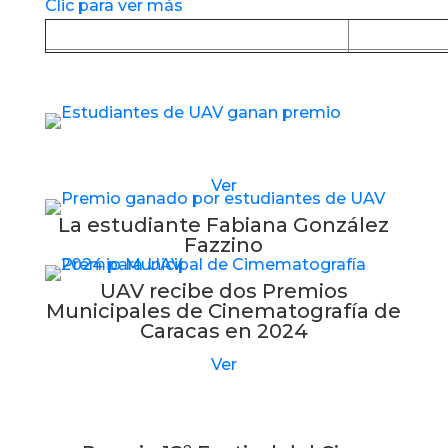
Clic para ver más
Baja la APP desde Google Play
Baja la
Estudiantes de UAV reciben nuevo premio
Ver
La estudiante Fabiana González
Fazzino
UAV recibe dos Premios
Municipales de Cinematografía de
Caracas en 2024
Ver