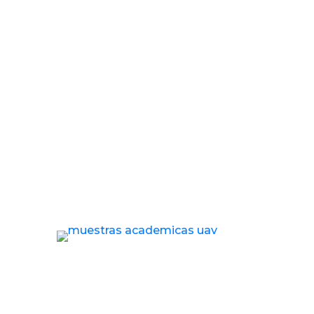
UAV: Día del profesor universitario
POR OFICINA DE INFORMACIÓN |
DIC 06, 2021 | NOTICIA