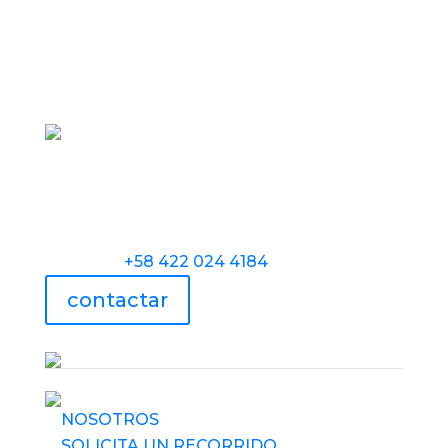
Torre Universidad Audiovisual, Avenida
Veracruz, Las Mercedes, Caracas.
Teléfono:
+58 422 024 4184
contactar
UAV usa tecnología
NOSOTROS
SOLICITA UN RECORRIDO