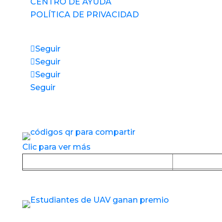
CENTRO DE AYUDA
POLÍTICA DE PRIVACIDAD
Síguenos
Seguir
Seguir
Seguir
Seguir
Accesos directos a nuestros espacios de
servicio
Clic para ver más
Baja la APP desde Google Play
Baja la
Estudiantes de UAV reciben nuevo premio