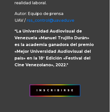
realidad laboral.
Autor: Equipo de prensa
UAV /
rss_control@uav.edu.ve
*La Universidad Audiovisual de
Venezuela «Manuel Trujillo Durán»
es la academia ganadora del premio
«Mejor Universidad Audiovisual del
país» en la 18° Edición «Festival del
Cine Venezolano», 2022.*
I N S C R I B I R S E