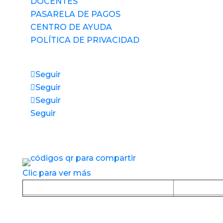
DOCENTES
PASARELA DE PAGOS
CENTRO DE AYUDA
POLÍTICA DE PRIVACIDAD
Síguenos
Seguir
Seguir
Seguir
Seguir
Accesos directos a nuestros espacios de
servicio
Clic para ver más
Baja la APP desde Google Play
Baja la