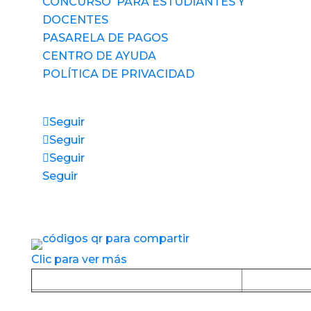
CONCURSO PARA ESTUDIANTES Y
DOCENTES
PASARELA DE PAGOS
CENTRO DE AYUDA
POLÍTICA DE PRIVACIDAD
Síguenos
Seguir
Seguir
Seguir
Seguir
Accesos directos a nuestros espacios de
servicio
Clic para ver más
Baja la APP desde Google Play
Baja la