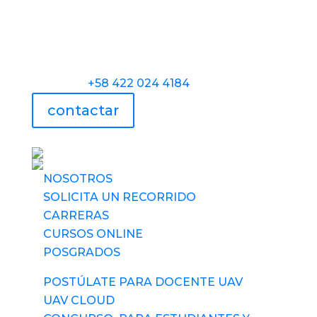
Torre Universidad Audiovisual, Avenida
Veracruz, Las Mercedes, Caracas.
Teléfono:
+58 422 024 4184
contactar
UAV usa tecnología
NOSOTROS
SOLICITA UN RECORRIDO
CARRERAS
CURSOS ONLINE
POSGRADOS
POSTÚLATE PARA DOCENTE UAV
UAV CLOUD