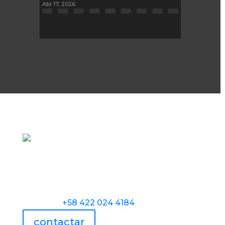
Abr 17, 2026
Torre Universidad Audiovisual, Avenida
Veracruz, Las Mercedes, Caracas.
Teléfono:
+58 422 024 4184
contactar