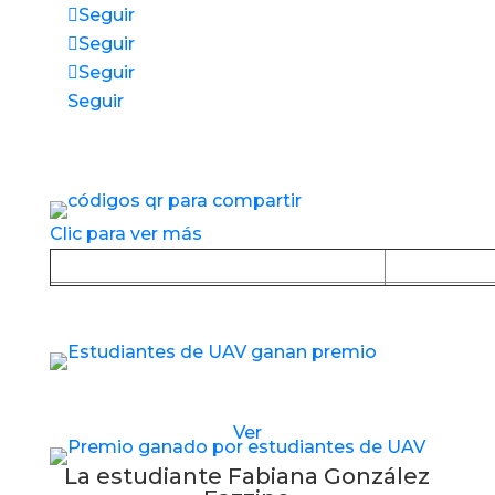
Seguir
Seguir
Seguir
Seguir
Accesos directos a nuestros espacios de
servicio
Clic para ver más
Baja la APP desde Google Play
Baja la
Estudiantes de UAV reciben nuevo premio
Ver
La estudiante Fabiana González