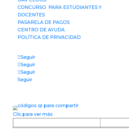
CONCURSO PARA ESTUDIANTES Y
DOCENTES
PASARELA DE PAGOS
CENTRO DE AYUDA
POLÍTICA DE PRIVACIDAD
Síguenos
Seguir
Seguir
Seguir
Seguir
Accesos directos a nuestros espacios de
servicio
Clic para ver más
Baja la APP desde Google Play
Baja la