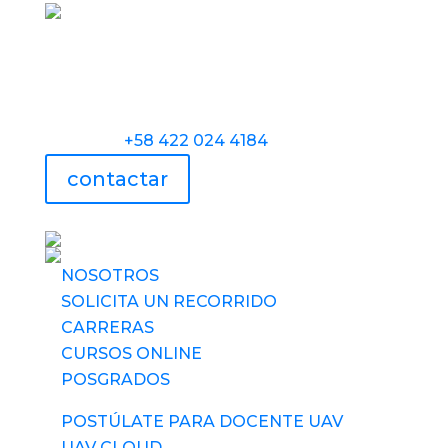
Torre Universidad Audiovisual, Avenida
Veracruz, Las Mercedes, Caracas.
Teléfono:
+58 422 024 4184
contactar
UAV usa tecnología
NOSOTROS
SOLICITA UN RECORRIDO
CARRERAS
CURSOS ONLINE
POSGRADOS
POSTÚLATE PARA DOCENTE UAV
UAV CLOUD