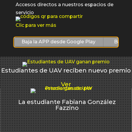
Accesos directos a nuestros espacios de
servicio
Clic para ver más
Baja la APP desde Google Play
Baja l
Estudiantes de UAV reciben nuevo premio
Ver
La estudiante Fabiana González
Fazzino