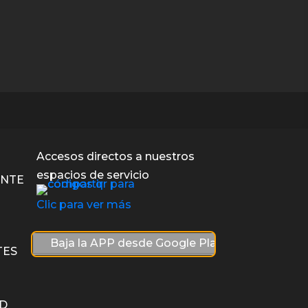
Accesos directos a nuestros
espacios de servicio
ENTE
Clic para ver más
Baja la APP desde Google Play
Baja l
TES
AD