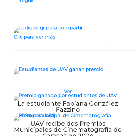
Seguir
Accesos directos a nuestros espacios de
servicio
Clic para ver más
Baja la APP desde Google Play
Baja la
Estudiantes de UAV reciben nuevo premio
Ver
La estudiante Fabiana González
Fazzino
UAV recibe dos Premios
Municipales de Cinematografía de
Caracas en 2024