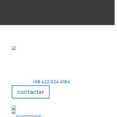
Torre Universidad Audiovisual, Avenida
Veracruz, Las Mercedes, Caracas.
Teléfono:
+58 422 024 4184
contactar
UAV usa tecnología