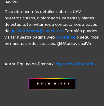
nación.
Para obtener más detalles sobre la UAV,
nuestros cursos, diplomados, carreras y planes
de estudio, te invitamos a contactarnos a través
de
gestion.interna@uav.edu.ve
. También puedes
visitar nuestra página web
uav.edu.ve
o seguirnos
en nuestras redes sociales: @UAudiovisualVe.
Autor: Equipo de Prensa /
rss_control@uav.edu.v
I N S C R I B I R S E