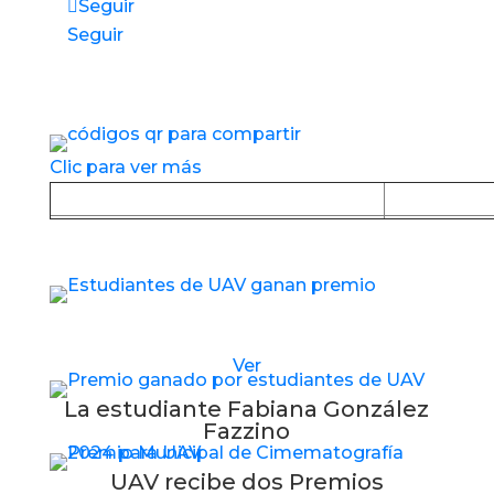
Seguir
Seguir
Accesos directos a nuestros espacios de
servicio
Clic para ver más
Baja la APP desde Google Play
Baja la
Estudiantes de UAV reciben nuevo premio
Ver
La estudiante Fabiana González
Fazzino
UAV recibe dos Premios