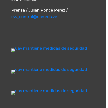
Prensa / Julián Ponce Pérez /
rss_control@uav.edu.ve