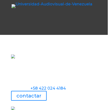
Torre Universidad Audiovisual, Avenida
Veracruz, Las Mercedes, Caracas.
Teléfono:
+58 422 024 4184
contactar
UAV usa tecnología