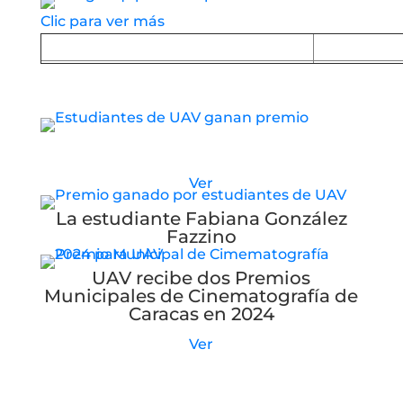
Clic para ver más
Baja la APP desde Google Play
Baja la
Estudiantes de UAV reciben nuevo premio
Ver
La estudiante Fabiana González
Fazzino
UAV recibe dos Premios
Municipales de Cinematografía de
Caracas en 2024
Ver