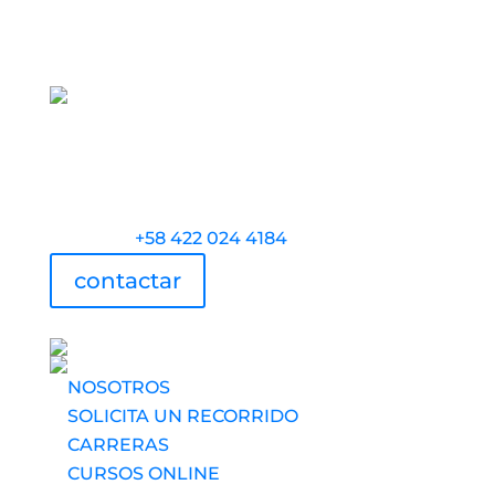
Torre Universidad Audiovisual, Avenida
Veracruz, Las Mercedes, Caracas.
Teléfono:
+58 422 024 4184
contactar
UAV usa tecnología
NOSOTROS
SOLICITA UN RECORRIDO
CARRERAS
CURSOS ONLINE