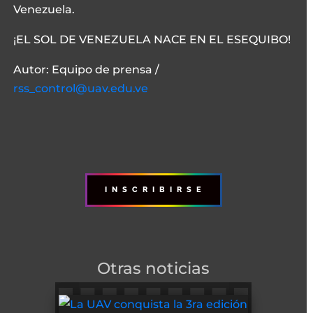
Venezuela.
¡EL SOL DE VENEZUELA NACE EN EL ESEQUIBO!
Autor: Equipo de prensa /
rss_control@uav.edu.ve
I N S C R I B I R S E
Otras noticias