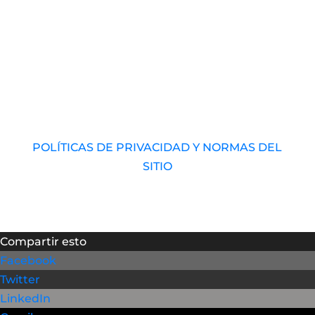
© 2017 – 2026 Universidad Audiovisual de
Venezuela. RIF: J-40989793-1 Derechos
Reservados.
POLÍTICAS DE PRIVACIDAD Y NORMAS DEL
SITIO
Compartir esto
Facebook
Twitter
LinkedIn