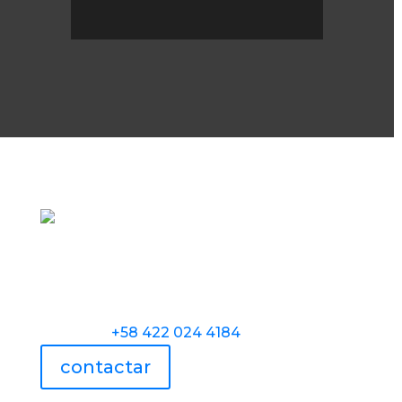
Torre Universidad Audiovisual, Avenida
Veracruz, Las Mercedes, Caracas.
Teléfono:
+58 422 024 4184
contactar
UAV usa tecnología