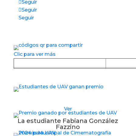
Seguir
Seguir
Seguir
Accesos directos a nuestros espacios de
servicio
Clic para ver más
Baja la APP desde Google Play
Baja la
Estudiantes de UAV reciben nuevo premio
Ver
La estudiante Fabiana González
Fazzino