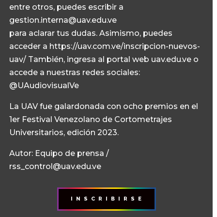
entre otros, puedes escribir a
gestion.interna@uav.edu.ve
para aclarar tus dudas. Asimismo, puedes
acceder a https://uav.com.ve/inscripcion-nuevos-
uav/ También, ingresa al portal web uav.edu.ve o
accede a nuestras redes sociales:
@UAudiovisualVe
La UAV fue galardonada con ocho premios en el
1er Festival Venezolano de Cortometrajes
Universitarios, edición 2023.
Autor: Equipo de prensa /
rss_control@uav.edu.ve
I N S C R I B I R S E