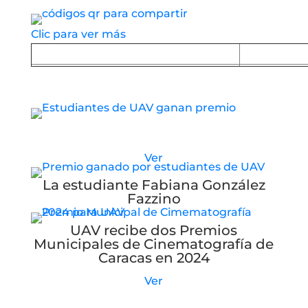
servicio
Clic para ver más
Baja la APP desde Google Play
Baja la
Estudiantes de UAV reciben nuevo premio
Ver
La estudiante Fabiana González
Fazzino
UAV recibe dos Premios
Municipales de Cinematografía de
Caracas en 2024
Ver