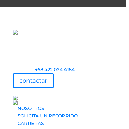
Torre Universidad Audiovisual, Avenida
Veracruz, Las Mercedes, Caracas.
Teléfono:
+58 422 024 4184
contactar
UAV usa tecnología
NOSOTROS
SOLICITA UN RECORRIDO
CARRERAS