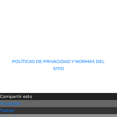
© 2017 – 2026 Universidad Audiovisual de
Venezuela. RIF: J-40989793-1 Derechos
Reservados.
POLÍTICAS DE PRIVACIDAD Y NORMAS DEL
SITIO
Compartir esto
Facebook
Twitter