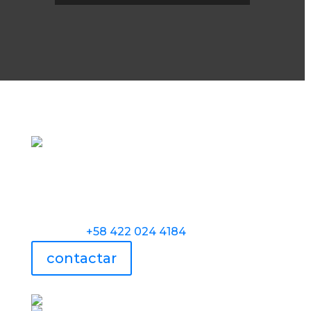
Torre Universidad Audiovisual, Avenida
Veracruz, Las Mercedes, Caracas.
Teléfono:
+58 422 024 4184
contactar
UAV usa tecnología