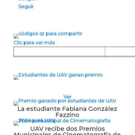
Seguir
Accesos directos a nuestros espacios de
servicio
Clic para ver más
Baja la APP desde Google Play
Baja la
Estudiantes de UAV reciben nuevo premio
Ver
La estudiante Fabiana González
Fazzino
UAV recibe dos Premios
Municipales de Cinematografía de