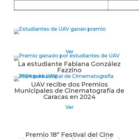
Baja la APP desde Google Play
Baja la
Estudiantes de UAV reciben nuevo premio
Ver
La estudiante Fabiana González
Fazzino
UAV recibe dos Premios
Municipales de Cinematografía de
Caracas en 2024
Ver
Premio 18º Festival del Cine