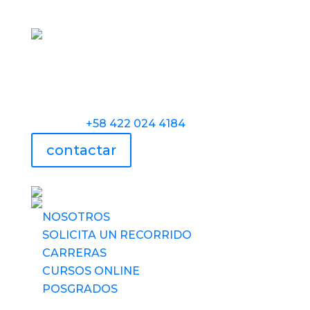
Torre Universidad Audiovisual, Avenida
Veracruz, Las Mercedes, Caracas.
Teléfono:
+58 422 024 4184
contactar
UAV usa tecnología
NOSOTROS
SOLICITA UN RECORRIDO
CARRERAS
CURSOS ONLINE
POSGRADOS