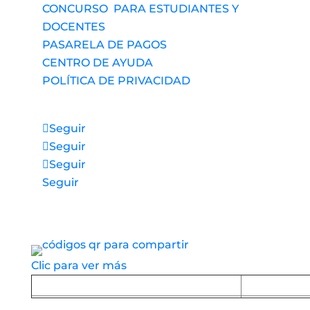
CONCURSO PARA ESTUDIANTES Y
DOCENTES
PASARELA DE PAGOS
CENTRO DE AYUDA
POLÍTICA DE PRIVACIDAD
Síguenos
Seguir
Seguir
Seguir
Seguir
Accesos directos a nuestros espacios de
servicio
Clic para ver más
Baja la APP desde Google Play
Baja la