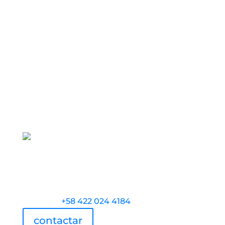
Torre Universidad Audiovisual, Avenida
Veracruz, Las Mercedes, Caracas.
Teléfono:
+58 422 024 4184
contactar