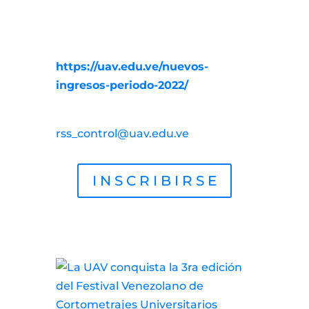
sociales en @UAudiovisualVe
Sí deseas inscribirte accede:
https://uav.edu.ve/nuevos-
ingresos-periodo-2022/
Autor: Julián Ponce Pérez /
rss_control@uav.edu.ve
I N S C R I B I R S E
Otras noticias