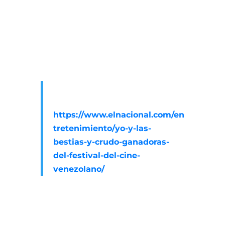
con miras a que el estudiante
adquiera experiencia al participar
en la preproducción, producción y
postproducción de un producto
audiovisual semiprofesional.
Ver reseña de esta nota en El
Nacional:
https://www.elnacional.com/en
tretenimiento/yo-y-las-
bestias-y-crudo-ganadoras-
del-festival-del-cine-
venezolano/
Conoce más sobre la
UAV «Manuel
Trujillo Durán»
al recorrer nuestro
portal web o visita nuestras redes