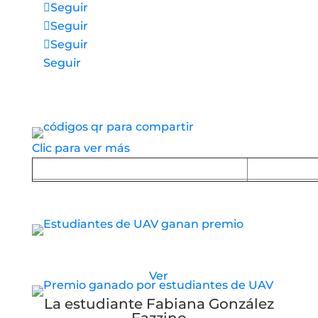
Seguir
Seguir
Seguir
Seguir
Accesos directos a nuestros espacios de
servicio
Clic para ver más
Baja la APP desde Google Play
Baja la
Estudiantes de UAV reciben nuevo premio
Ver
La estudiante Fabiana González