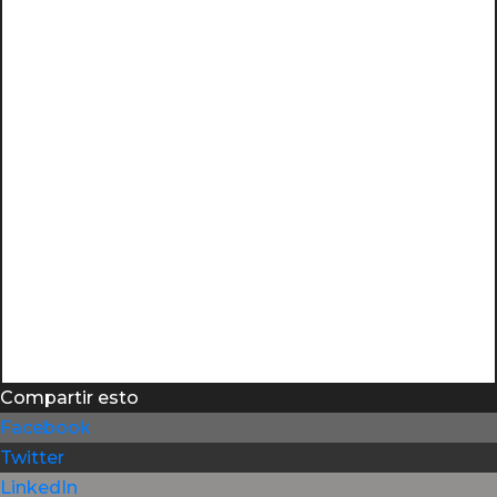
Nos Vemos en la UAV: Proyección del
largometraje “Un Viaje de Película”
Feb 20, 2026
La Universidad Audiovisual de Venezuela
«Manuel Trujillo Durán» propició un espacio
de convergencia entre la cinematografía
nacional y la formación académica.
Leer más...
« Entradas más antiguas
Compartir esto
Facebook
Twitter
LinkedIn